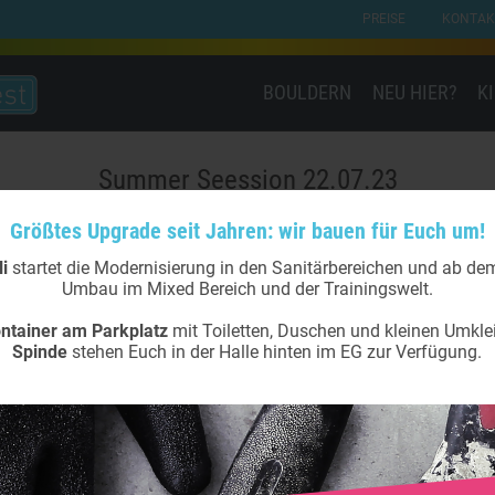
PREISE
KONTAK
BOULDERN
NEU HIER?
K
Summer Seession 22.07.23
Größtes Upgrade seit Jahren: wir bauen für Euch um!
li
startet die Modernisierung in den Sanitärbereichen und ab d
Umbau im Mixed Bereich und der Trainingswelt.
ntainer am Parkplatz
mit Toiletten, Duschen und kleinen Umkle
Spinde
stehen Euch in der Halle hinten im EG zur Verfügung.