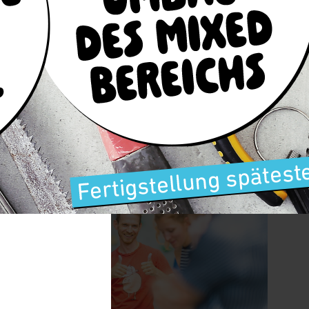
und das spaßige Miteinander bei den 30 Specialboulder!
r Bock
für die fotografische Begleitung!