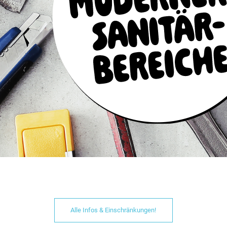
nk für Euer zahlreiches Erscheinen, Eure ungehemmte Gaudilaune 
e wir.
Hier findet Ihr alle Bilder vom Event. Vielen Dank an
Alexande
Alle Infos & Einschränkungen!