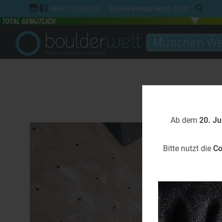



Mo-Fr 07:00-23:00 - Sa/So/Feiertage 08:00–23:00
Ab dem
20. Ju
Bitte nutzt die
Co