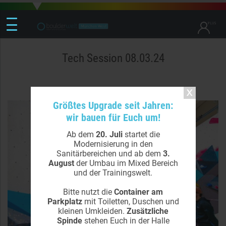
Tech Session 08.03.24
Größtes Upgrade seit Jahren:
wir bauen für Euch um!
Ab dem
20. Juli
startet die
Modernisierung in den
Sanitärbereichen und ab dem
3.
August
der Umbau im Mixed Bereich
und der Trainingswelt.
Bitte nutzt die
Container am
Parkplatz
mit Toiletten, Duschen und
kleinen Umkleiden.
Zusätzliche
Spinde
stehen Euch in der Halle