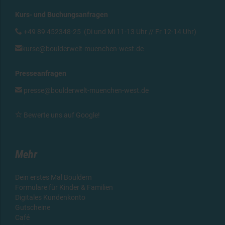
Kurs- und Buchungsanfragen

+49 89 452348-25 (Di und Mi 11-13 Uhr // Fr 12-14 Uhr)

kurse@boulderwelt-muenchen-west.de
Presseanfragen

presse@boulderwelt-muenchen-west.de

Bewerte uns auf Google
!
Mehr
Dein erstes Mal Bouldern
Formulare für Kinder & Familien
Digitales Kundenkonto
Gutscheine
Café