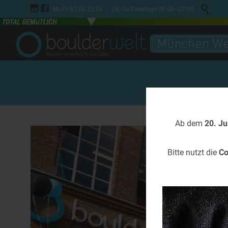



Mo-Fr 07:00-23:00 - Sa/So/Feiertage 08:00–23:00
Ab dem
20. Ju
Bitte nutzt die
Co