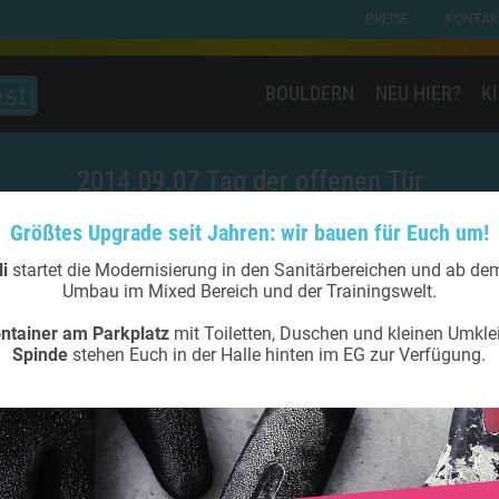
PREISE
KONTAK
BOULDERN
NEU HIER?
K
2014.09.07 Tag der offenen Tür
Größtes Upgrade seit Jahren: wir bauen für Euch um!
li
startet die Modernisierung in den Sanitärbereichen und ab d
Umbau im Mixed Bereich und der Trainingswelt.
ntainer am Parkplatz
mit Toiletten, Duschen und kleinen Umkle
Spinde
stehen Euch in der Halle hinten im EG zur Verfügung.