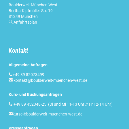
Boulderwelt München West
Bertha-Kipfmüller-Str. 19
81249 München

Anfahrtsplan
Kontakt
Allgemeine Anfragen

+49 89 82073499

kontakt@boulderwelt-muenchen-west.de
Kurs- und Buchungsanfragen

+49 89 452348-25 (Di und Mi 11-13 Uhr // Fr 12-14 Uhr)

kurse@boulderwelt-muenchen-west.de
Presseanfragen